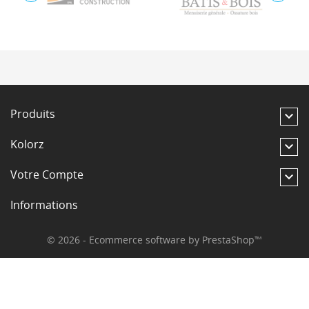
Produits

Kolorz

Votre Compte

Informations
© 2026 - Ecommerce software by PrestaShop™