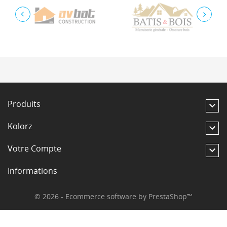
Produits

Kolorz

Votre Compte

Informations
© 2026 - Ecommerce software by PrestaShop™