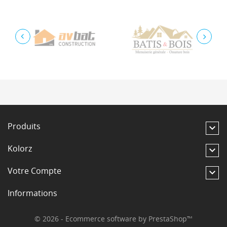
Produits

Kolorz

Votre Compte

Informations
© 2026 - Ecommerce software by PrestaShop™