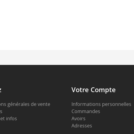
z
Votre Compte
ons générales de vente
Informations personnelles
s
Commandes
et infos
Avoirs
Adresses