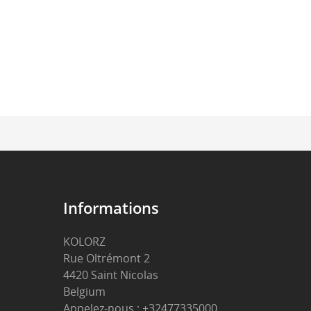
Informations
KOLORZ
Rue Oltrémont 2
4420 Saint Nicolas
Belgium
Appelez-nous :
+32477335000